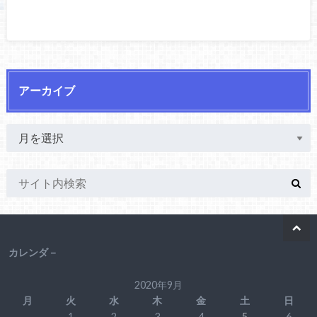
アーカイブ
カレンダ－
2020年9月
月
火
水
木
金
土
日
1
2
3
4
5
6