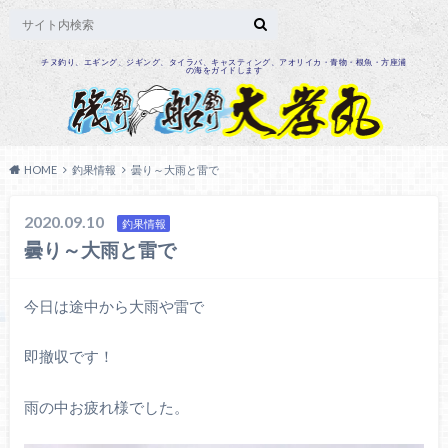
チヌ釣り、エギング、ジギング、タイラバ、キャスティング、アオリイカ・青物・根魚・方座浦
の海をガイドします
HOME
釣果情報
曇り～大雨と雷で
2020.09.10
釣果情報
曇り～大雨と雷で
今日は途中から大雨や雷で
即撤収です！
雨の中お疲れ様でした。