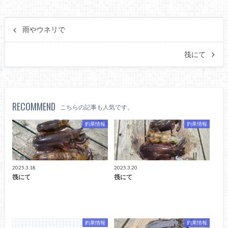
雨やウネリで
筏にて
RECOMMEND
こちらの記事も人気です。
釣果情報
釣果情報
2025.3.18
2025.3.20
筏にて
筏にて
釣果情報
釣果情報