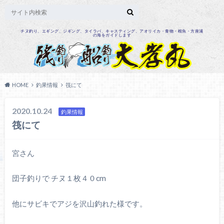
チヌ釣り、エギング、ジギング、タイラバ、キャスティング、アオリイカ・青物・根魚・方座浦
の海をガイドします
HOME
釣果情報
筏にて
2020.10.24
釣果情報
筏にて
宮さん
団子釣りで チヌ１枚４０cm
他にサビキでアジを沢山釣れた様です。