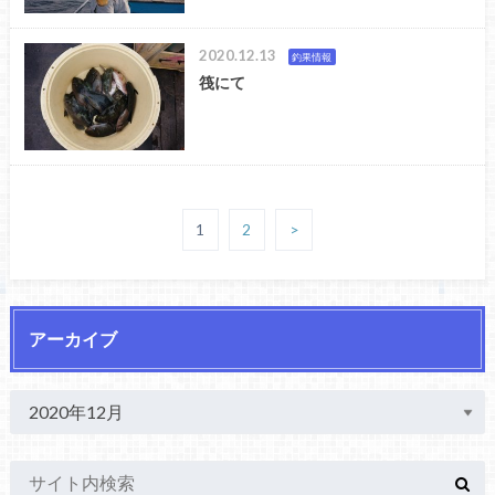
2020.12.13
釣果情報
筏にて
1
2
>
アーカイブ