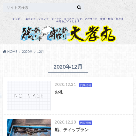
チヌ釣り、エギング、ジギング、タイラバ、キャスティング、アオリイカ・青物・根魚・方座浦
の海をガイドします
HOME
2020年
12月
2020年12月
2020.12.31
釣果情報
お礼
2020.12.28
釣果情報
船、ティップラン