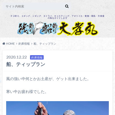
チヌ釣り、エギング、ジギング、タイラバ、キャスティング、アオリイカ・青物・根魚・方座浦
の海をガイドします
HOME
釣果情報
船、ティップラン
2020.12.22
釣果情報
船、ティップラン
風の強い中何とかお土産が、ゲット出来ました。
寒い中お疲れ様でした。