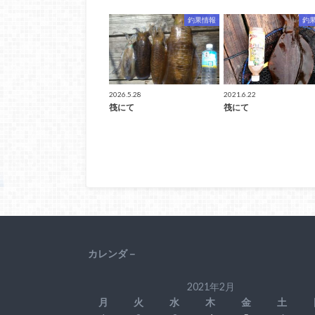
釣果情報
釣
2026.5.28
2021.6.22
筏にて
筏にて
カレンダ－
2021年2月
月
火
水
木
金
土