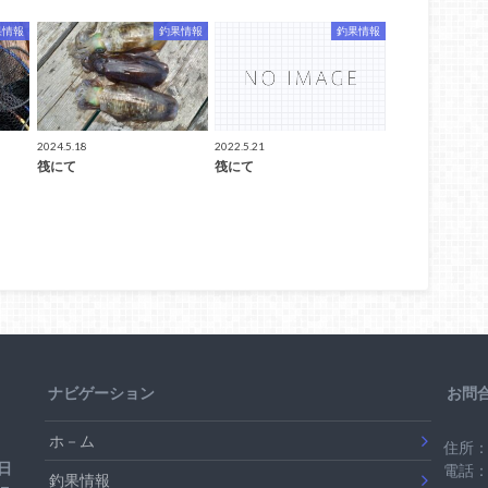
果情報
釣果情報
釣果情報
2024.5.18
2022.5.21
筏にて
筏にて
ナビゲーション
お問
ホ－ム
住所：
日
電話：0
釣果情報