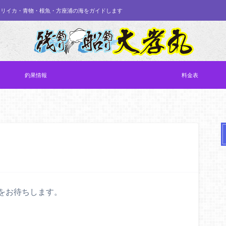
オリイカ・青物・根魚・方座浦の海をガイドします
釣果情報
料金表
をお待ちします。