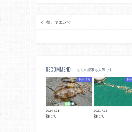
筏、ヤエンで
RECOMMEND
こちらの記事も人気です。
釣果情報
釣
2024.4.21
2021.7.23
筏にて
筏にて