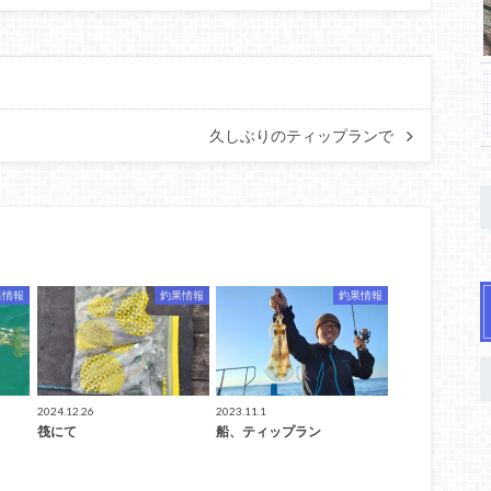
久しぶりのティップランで
果情報
釣果情報
釣果情報
2024.12.26
2023.11.1
筏にて
船、ティップラン