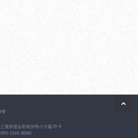
合せ
三重県度会郡南伊勢小方竈79-9
90-1565-8060