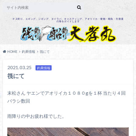
チヌ釣り、エギング、ジギング、タイラバ、キャスティング、アオリイカ・青物・根魚・方座浦
の海をガイドします
HOME
釣果情報
筏にて
2021.03.25
釣果情報
筏にて
末松さん ヤエンでアオリイカ１０８０gを１杯 当たり４回
バラシ数回
雨降りの中お疲れ様でした。