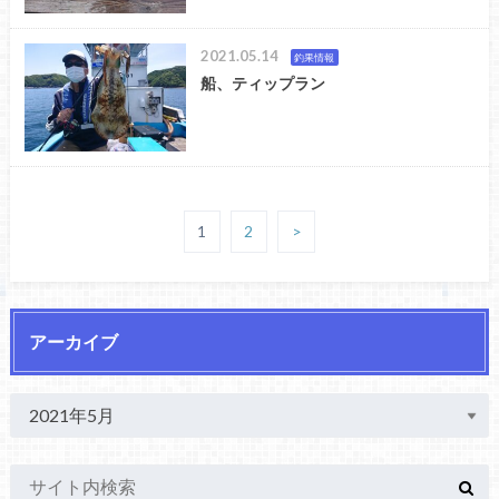
2021.05.14
釣果情報
船、ティップラン
1
2
>
アーカイブ