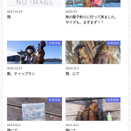
2021.10.24
2020.9.5
筏
秋の新子釣りに行って来ました。
サイズも、まずまず！！
釣果情報
釣果情報
2020.12.27
2024.12.5
船、ティップラン
筏、にて
釣果情報
釣果情報
2024.10.6
2021.4.21
筏にて
筏にて