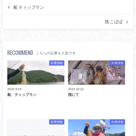
船 ティップラン
筏 こばば
RECOMMEND
こちらの記事も人気です。
釣果情報
釣果情報
2020.9.29
2022.10.22
船、ティップラン
筏にて
釣果情報
釣果情報