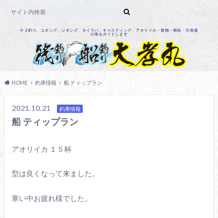
チヌ釣り、エギング、ジギング、タイラバ、キャスティング、アオリイカ・青物・根魚・方座浦
の海をガイドします
HOME
釣果情報
船 ティップラン
2021.10.21
釣果情報
船 ティップラン
アオリイカ １５杯
型は良くなって来ました。
寒い中お疲れ様でした。