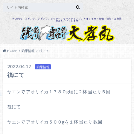
チヌ釣り、エギング、ジギング、タイラバ、キャスティング、アオリイカ・青物・根魚・方座浦
の海をガイドします
HOME
釣果情報
筏にて
2022.04.17
釣果情報
筏にて
ヤエンで アオリイカ１７８０g頃に２杯 当たり５回
筏にて
ヤエンで アオリイカ５００gを１杯 当たり 数回