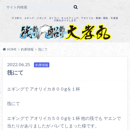
チヌ釣り、エギング、ジギング、タイラバ、キャスティング、アオリイカ・青物・根魚・方座浦
の海をガイドします
HOME
釣果情報
筏にて
2022.06.25
釣果情報
筏にて
エギングで アオリイカ８００gを１杯
筏にて
エギングで アオリイカ５００gを１杯 他の筏でも ヤエンで
当たりがありましたが バレてしまった様です。