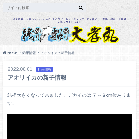
チヌ釣り、エギング、ジギング、タイラバ、キャスティング、アオリイカ・青物・根魚・方座浦
の海をガイドします
HOME
釣果情報
アオリイカの新子情報
2022.08.01
釣果情報
アオリイカの新子情報
結構大きくなって来ました、デカイのは ７～８cm位ありま
す。