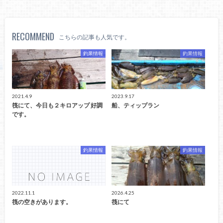
RECOMMEND
こちらの記事も人気です。
釣果情報
釣果情報
2021.4.9
2023.9.17
筏にて、今日も２キロアップ 好調
船、ティップラン
です。
釣果情報
釣果情報
2022.11.1
2026.4.25
筏の空きがあります。
筏にて