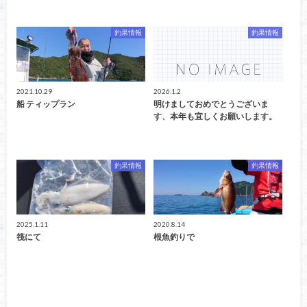
釣果情報
釣果情報
2021.10.29
2026.1.2
船 ティップラン
明けましておめでとうございま
す、本年も宜しくお願いします。
釣果情報
釣果情報
2025.1.11
2020.8.14
筏にて
根魚釣りで