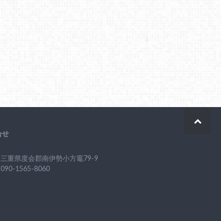
合せ
三重県度会郡南伊勢小方竈79-9
90-1565-8060