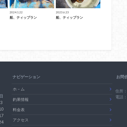
2024.1.22
2023.6.23
船、ティップラン
船、ティップラン
ナビゲーション
お問
ホ－ム
住所：
日
電話：0
釣果情報
3
10
料金表
17
アクセス
24