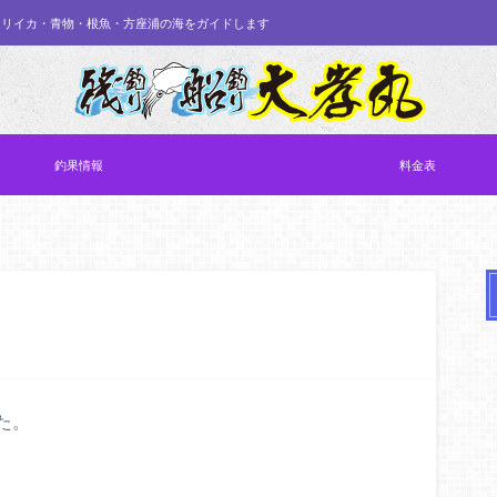
オリイカ・青物・根魚・方座浦の海をガイドします
釣果情報
料金表
た。