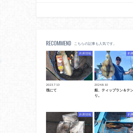
RECOMMEND
こちらの記事も人気です。
釣果情報
釣
2023.7.13
2024.8.10
筏にて
船、ティップラン＆テ
り。
釣果情報
釣