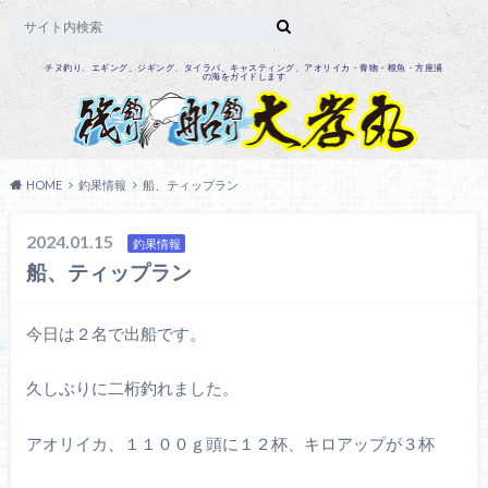
チヌ釣り、エギング、ジギング、タイラバ、キャスティング、アオリイカ・青物・根魚・方座浦
の海をガイドします
HOME
釣果情報
船、ティップラン
2024.01.15
釣果情報
船、ティップラン
今日は２名で出船です。
久しぶりに二桁釣れました。
アオリイカ、１１００ｇ頭に１２杯、キロアップが３杯