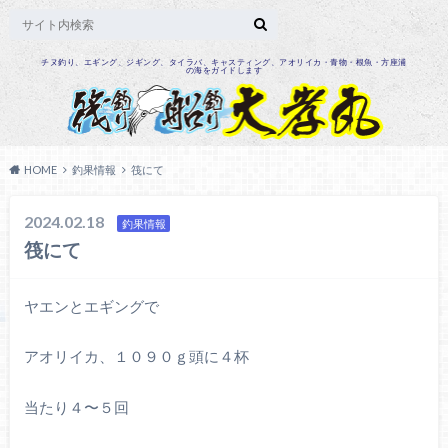
チヌ釣り、エギング、ジギング、タイラバ、キャスティング、アオリイカ・青物・根魚・方座浦
の海をガイドします
HOME
釣果情報
筏にて
2024.02.18
釣果情報
筏にて
ヤエンとエギングで
アオリイカ、１０９０ｇ頭に４杯
当たり４〜５回