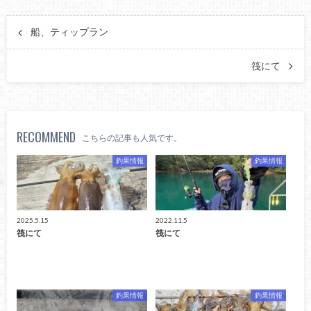
船、ティップラン
筏にて
RECOMMEND
こちらの記事も人気です。
釣果情報
釣果情報
2025.5.15
2022.11.5
筏にて
筏にて
釣果情報
釣果情報