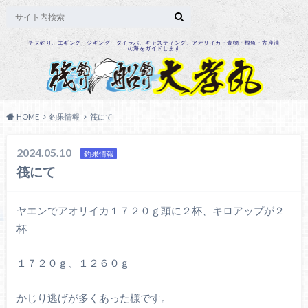
チヌ釣り、エギング、ジギング、タイラバ、キャスティング、アオリイカ・青物・根魚・方座浦
の海をガイドします
HOME
釣果情報
筏にて
2024.05.10
釣果情報
筏にて
ヤエンでアオリイカ１７２０ｇ頭に２杯、キロアップが２
杯
１７２０ｇ、１２６０ｇ
かじり逃げが多くあった様です。