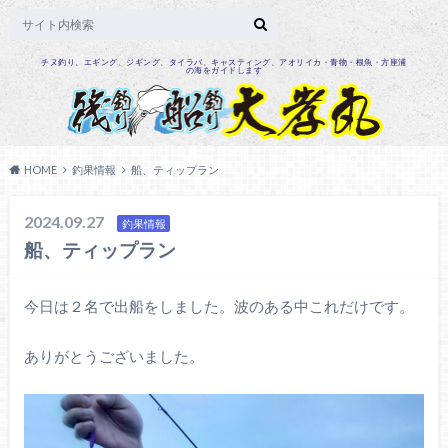
チヌ釣り、エギング、ジギング、タイラバ、キャスティング、アオリイカ・青物・根魚・方座浦
の海をガイドします
HOME
釣果情報
船、ティップラン
2024.09.27
釣果情報
船、ティップラン
今日は２名で出船をしました。波のある中これだけです。
ありがとうございました。