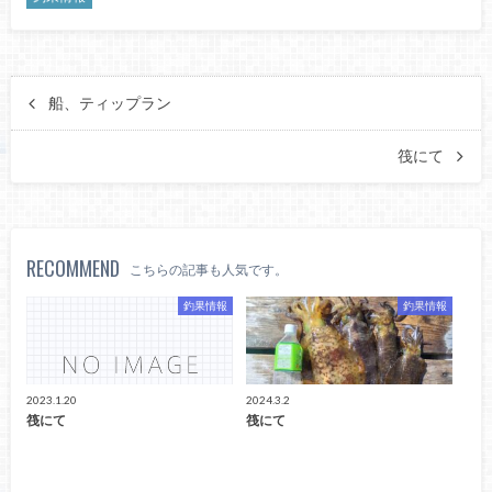
船、ティップラン
筏にて
RECOMMEND
こちらの記事も人気です。
釣果情報
釣果情報
2023.1.20
2024.3.2
筏にて
筏にて