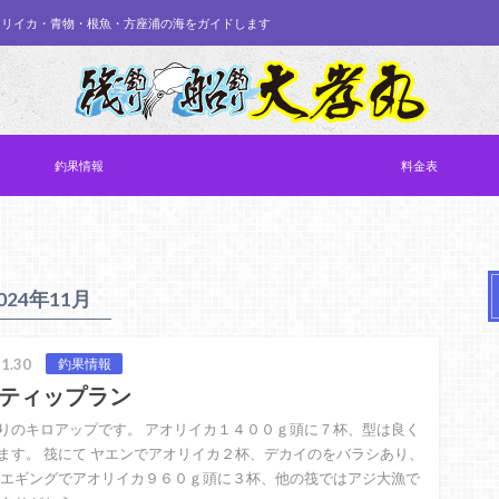
オリイカ・青物・根魚・方座浦の海をガイドします
釣果情報
料金表
024年11月
1.30
釣果情報
ティップラン
りのキロアップです。 アオリイカ１４００ｇ頭に７杯、型は良く
ます。 筏にて ヤエンでアオリイカ２杯、デカイのをバラシあり、
 エギングでアオリイカ９６０ｇ頭に３杯、他の筏ではアジ大漁で