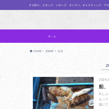
チヌ釣り、エギング、ジギング、タイラバ、キャスティング、ア
ホ－ム
HOME
2024年
11月
2
2024.1
船、
久しぶ
なって
筏にて