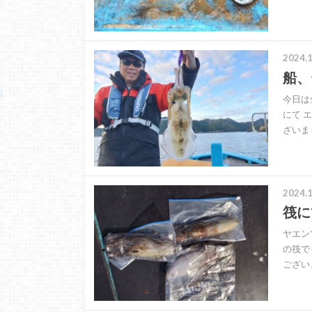
2024.1
船、
今日は
にて 
ざいま
2024.1
筏に
ヤエン
の筏で
ござい