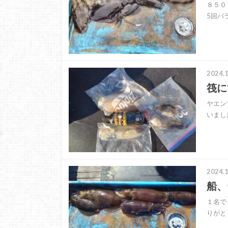
８５０
5回バ
2024.1
筏に
ヤエン
いまし
2024.1
船、
１名で
りがと