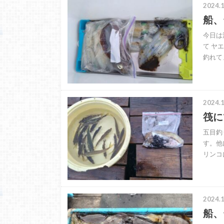
2024.1
船、
今日は
て ヤ
釣れて
2024.1
筏に
五目釣
す。他
リンコ
2024.1
船、