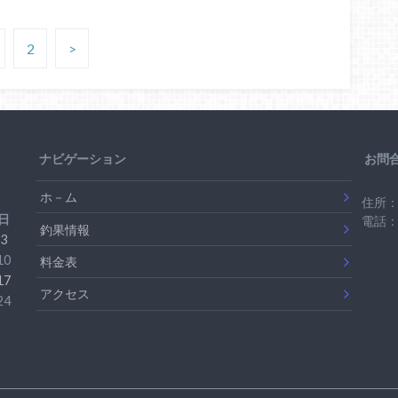
2
>
ナビゲーション
お問
ホ－ム
住所：
日
電話：0
釣果情報
3
10
料金表
17
アクセス
24