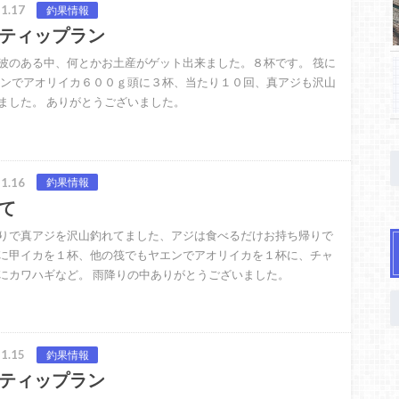
1.17
釣果情報
ティップラン
波のある中、何とかお土産がゲット出来ました。８杯です。 筏に
エンでアオリイカ６００ｇ頭に３杯、当たり１０回、真アジも沢山
ました。 ありがとうございました。
1.16
釣果情報
て
りで真アジを沢山釣れてました、アジは食べるだけお持ち帰りで
に甲イカを１杯、他の筏でもヤエンでアオリイカを１杯に、チャ
にカワハギなど。 雨降りの中ありがとうございました。
1.15
釣果情報
ティップラン