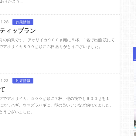
 ありがとう…
1.28
釣果情報
ティップラン
りの釣果です、 アオリイカ９００ｇ頭に５杯、 1名で出船 筏にて
でアオリイカ８００ｇ頭に２杯 ありがとうございました。
1.23
釣果情報
て
グでアオリイカ、５００ｇ頭に７杯、他の筏でも６００ｇを１
にカワハギ、ウマズラハギに、型の良いアジなど釣れてました。
とうございました。