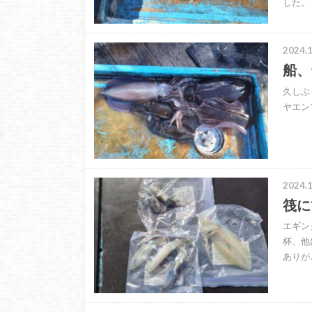
した。
2024.1
船、
久しぶ
ヤエン
2024.1
筏に
エギン
杯、他
ありが