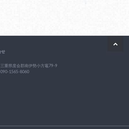
合せ
三重県度会郡南伊勢小方竈79-9
90-1565-8060