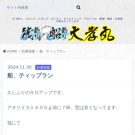
チヌ釣り、エギング、ジギング、タイラバ、キャスティング、アオリイカ・青物・根魚・方座浦
の海をガイドします
HOME
釣果情報
船、ティップラン
2024.11.30
釣果情報
船、ティップラン
久しぶりのキロアップです。
アオリイカ１４００ｇ頭に７杯、型は良くなってます。
筏にて