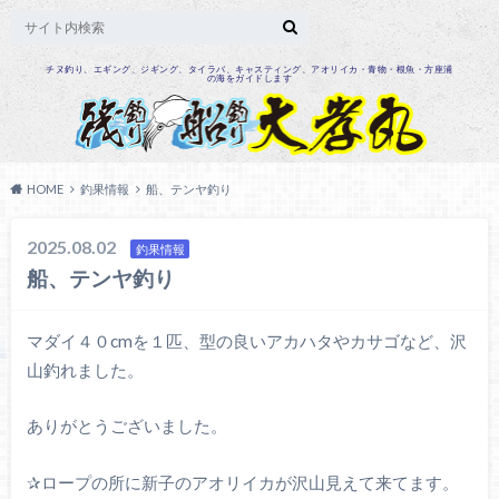
チヌ釣り、エギング、ジギング、タイラバ、キャスティング、アオリイカ・青物・根魚・方座浦
の海をガイドします
HOME
釣果情報
船、テンヤ釣り
2025.08.02
釣果情報
船、テンヤ釣り
マダイ４０cmを１匹、型の良いアカハタやカサゴなど、沢
山釣れました。
ありがとうございました。
✰ロープの所に新子のアオリイカが沢山見えて来てます。