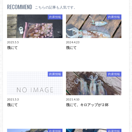
RECOMMEND
こちらの記事も人気です。
釣果情報
釣果情報
2025.5.5
2024.4.23
筏にて
筏にて
釣果情報
釣果情報
2021.5.3
2021.4.10
筏にて
筏にて、キロアップが２杯
釣果情報
釣果情報