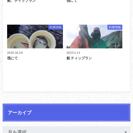
船、ティップラン
筏にて
釣果情報
釣果情報
2020.10.24
2023.2.11
筏にて
船 ティップラン
アーカイブ