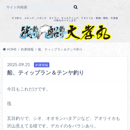
チヌ釣り、エギング、ジギング、タイラバ、キャスティング、アオリイカ・青物・根魚・方座浦
の海をガイドします
HOME
釣果情報
船、ティップラン＆テンヤ釣り
2025.09.21
釣果情報
船、ティップラン＆テンヤ釣り
今日もこれだけです。
筏
五目釣りで、シオ、オオモンハタアジなど、アオリイカも
沢山見えてる様です。デカイのをバラシあり。