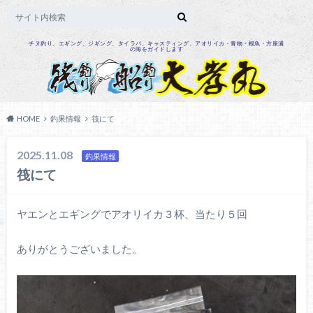
チヌ釣り、エギング、ジギング、タイラバ、キャスティング、アオリイカ・青物・根魚・方座浦
の海をガイドします
HOME
釣果情報
筏にて
2025.11.08
釣果情報
筏にて
ヤエンとエギングでアオリイカ３杯、当たり５回
ありがとうございました。