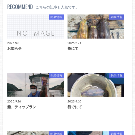
RECOMMEND
こちらの記事も人気です。
釣果情報
釣果情報
2026.8.3
2025.2.21
お知らせ
筏にて
釣果情報
釣果情報
2020.9.26
2023.4.10
船、ティップラン
筏でにて
釣果情報
釣果情報