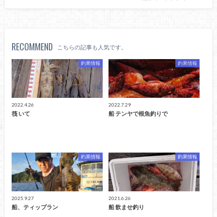
RECOMMEND
こちらの記事も人気です。
釣果情報
釣果情報
2022.4.26
2022.7.29
筏 いて
船 テンヤで根魚釣りで
釣果情報
釣果情報
2025.9.27
2021.6.26
船、ティップラン
船 飲ませ釣り