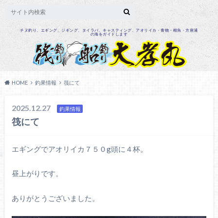
チヌ釣り、エギング、ジギング、タイラバ、キャスティング、アオリイカ・青物・根魚・方座浦
の海をガイドします
HOME
釣果情報
筏にて
2025.12.27
釣果情報
筏にて
エギングでアオリイカ７５０g頭に４杯。
昼上がりです。
ありがとうございました。