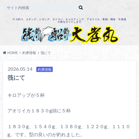
チヌ釣り、エギング、ジギング、タイラバ、キャスティング、アオリイカ・青物・根魚・方座浦
の海をガイドします
HOME
釣果情報
筏にて
2026.05.14
釣果情報
筏にて
キロアップが５杯
アオリイカ１８３０g頭に５杯
１８３０g、１５４０g、１３８０g、１２２０g、１１１０
g。です。型の良いのが釣れました。