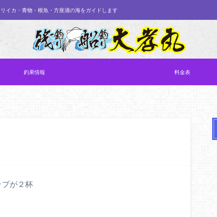
オリイカ・青物・根魚・方座浦の海をガイドします
釣果情報
料金表
ップが２杯