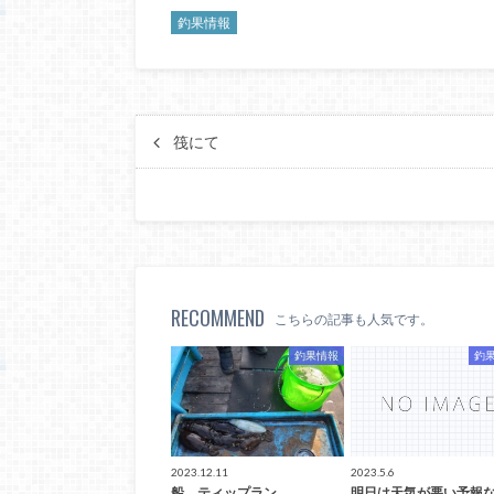
釣果情報
筏にて
RECOMMEND
こちらの記事も人気です。
釣果情報
釣
2023.12.11
2023.5.6
船、ティップラン
明日は天気が悪い予報