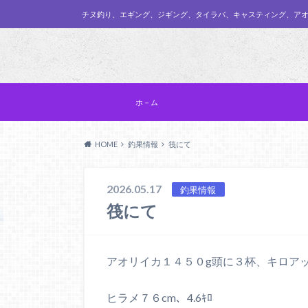
チヌ釣り、エギング、ジギング、タイラバ、キャスティング、ア
ホ－ム
HOME
釣果情報
筏にて
2026.05.17
釣果情報
筏にて
アオリイカ１４５０g頭に３杯、キロア
ヒラメ７６cm、4.6ｷﾛ