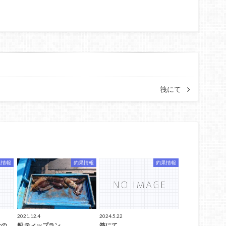
筏にて
果情報
釣果情報
釣果情報
2021.12.4
2024.5.22
なの
船 ティップラン
筏にて