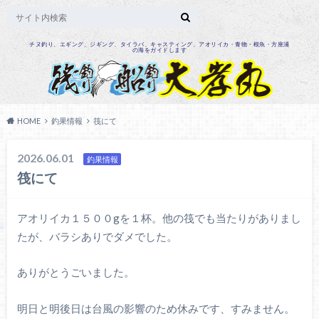
チヌ釣り、エギング、ジギング、タイラバ、キャスティング、アオリイカ・青物・根魚・方座浦
の海をガイドします
HOME
釣果情報
筏にて
2026.06.01
釣果情報
筏にて
アオリイカ１５００gを１杯。他の筏でも当たりがありまし
たが、バラシありでダメでした。
ありがとうごいました。
明日と明後日は台風の影響のため休みです、すみません。