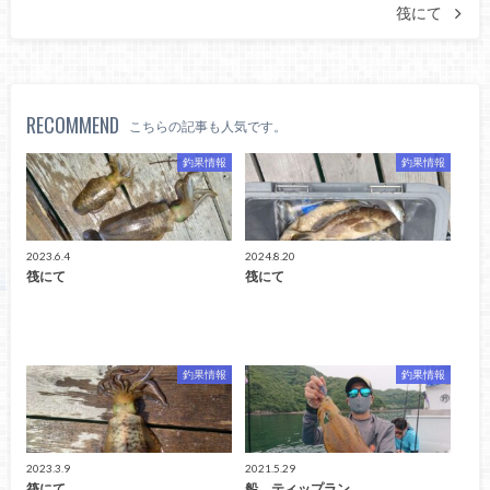
筏にて
RECOMMEND
こちらの記事も人気です。
釣果情報
釣果情報
2023.6.4
2024.8.20
筏にて
筏にて
釣果情報
釣果情報
2023.3.9
2021.5.29
筏にて
船、ティップラン