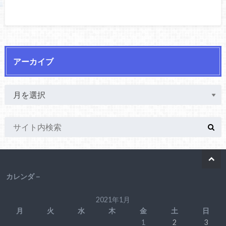
アーカイブ
カレンダ－
2021年1月
月
火
水
木
金
土
日
1
2
3