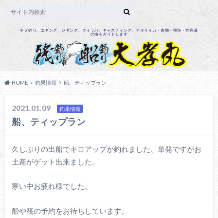
チヌ釣り、エギング、ジギング、タイラバ、キャスティング、アオリイカ・青物・根魚・方座浦
の海をガイドします
HOME
釣果情報
船、ティップラン
2021.01.09
釣果情報
船、ティップラン
久しぶりの出船でキロアップが釣れました、単発ですがお
土産がゲット出来ました。
寒い中お疲れ様でした。
船や筏の予約をお待ちしています。