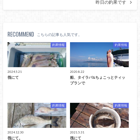
昨日の釣果です
RECOMMEND
こちらの記事も人気です。
釣果情報
釣果情報
2024.5.21
2020.8.22
筏にて
船、タイラバ&ちょこっとティッ
プランで
釣果情報
釣果情報
2024.12.30
2021.5.31
筏にて。
筏にて