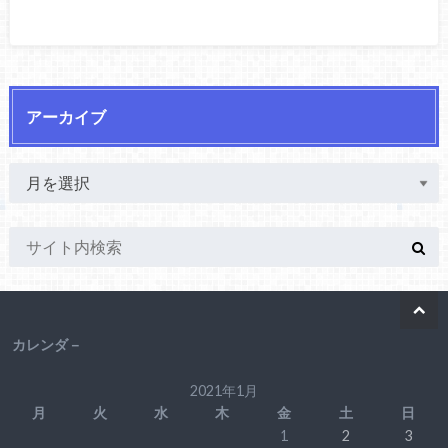
アーカイブ
カレンダ－
2021年1月
月
火
水
木
金
土
日
1
2
3