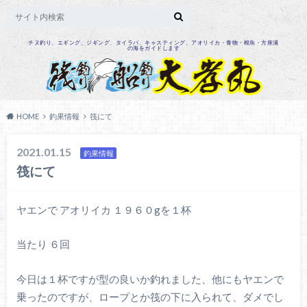
チヌ釣り、エギング、ジギング、タイラバ、キャスティング、アオリイカ・青物・根魚・方座浦
の海をガイドします
HOME
釣果情報
筏にて
2021.01.15
釣果情報
筏にて
ヤエンで アオリイカ １９６０gを１杯
当たり ６回
今日は１杯ですが型の良いか釣れました、他にもヤエンで
乗ったのですが、ロープとか筏の下に入られて、ダメでし