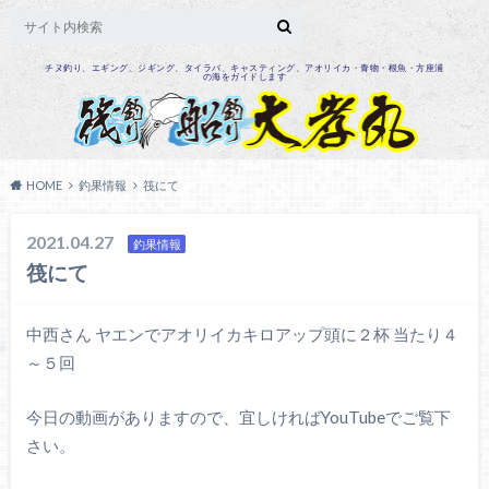
チヌ釣り、エギング、ジギング、タイラバ、キャスティング、アオリイカ・青物・根魚・方座浦
の海をガイドします
HOME
釣果情報
筏にて
2021.04.27
釣果情報
筏にて
中西さん ヤエンでアオリイカキロアップ頭に２杯 当たり４
～５回
今日の動画がありますので、宜しければYouTubeでご覧下
さい。