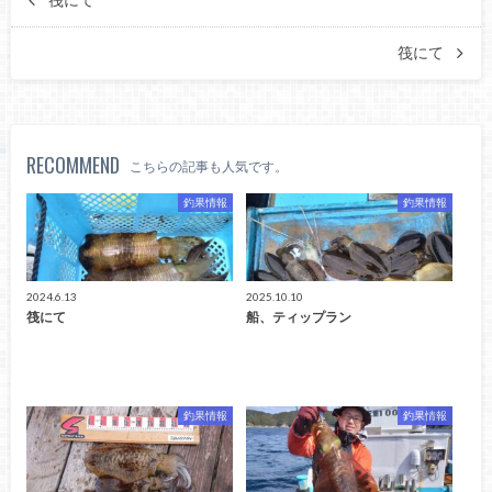
筏にて
筏にて
RECOMMEND
こちらの記事も人気です。
釣果情報
釣果情報
2024.6.13
2025.10.10
筏にて
船、ティップラン
釣果情報
釣果情報