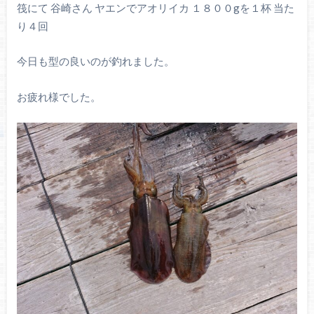
筏にて 谷崎さん ヤエンでアオリイカ １８００gを１杯 当た
り４回
今日も型の良いのが釣れました。
お疲れ様でした。