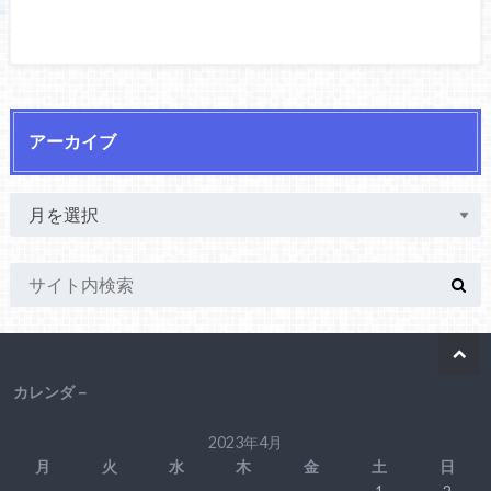
アーカイブ
カレンダ－
2023年4月
月
火
水
木
金
土
日