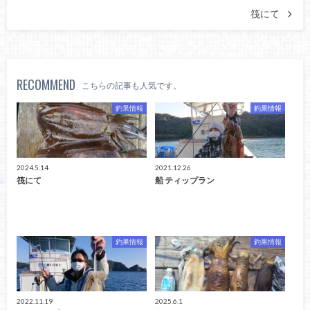
筏にて
RECOMMEND
こちらの記事も人気です。
釣果情報
釣果情報
2024.5.14
2021.12.26
筏にて
船 ティップラン
釣果情報
釣果情報
2022.11.19
2025.6.1