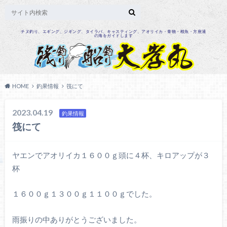
チヌ釣り、エギング、ジギング、タイラバ、キャスティング、アオリイカ・青物・根魚・方座浦
の海をガイドします
HOME
釣果情報
筏にて
2023.04.19
釣果情報
筏にて
ヤエンでアオリイカ１６００ｇ頭に４杯、キロアップが３
杯
１６００ｇ１３００ｇ１１００ｇでした。
雨振りの中ありがとうございました。