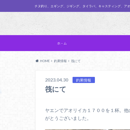
チヌ釣り、エギング、ジギング、タイラバ、キャスティング、ア
ホ－ム
HOME
釣果情報
筏にて
2023.04.30
釣果情報
筏にて
ヤエンでアオリイカ１７００を１杯。他
がとうございました。