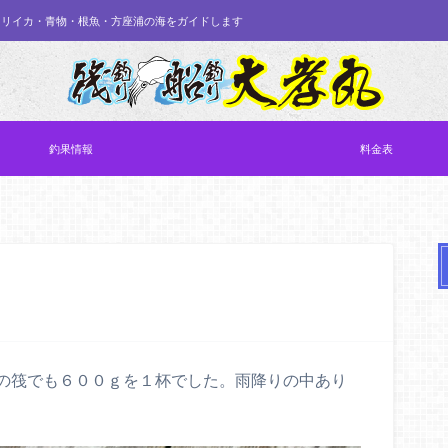
オリイカ・青物・根魚・方座浦の海をガイドします
釣果情報
料金表
の筏でも６００ｇを１杯でした。雨降りの中あり