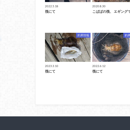
2022.5.18
2020.8.30
筏にて
こばばの筏、 エギング
釣果情報
釣
2023.3.10
2022.6.12
筏にて
筏にて