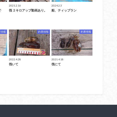
2021.2.16
2024.2.3
で
筏 ２キロアップ動画あり。
船、ティップラン
果情報
釣果情報
釣果情報
2022.4.28
2021.4.18
筏いて
筏にて