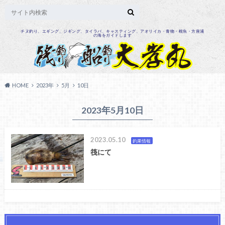
チヌ釣り、エギング、ジギング、タイラバ、キャスティング、アオリイカ・青物・根魚・方座浦
の海をガイドします
HOME
2023年
5月
10日
2023年5月10日
2023.05.10
釣果情報
筏にて