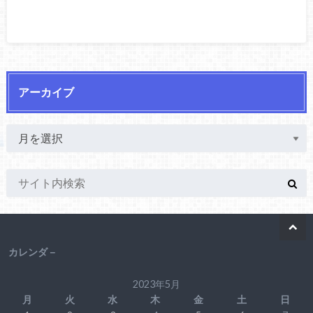
アーカイブ
カレンダ－
2023年5月
月
火
水
木
金
土
日