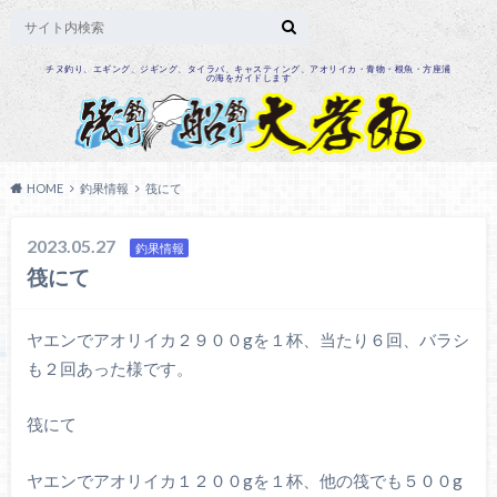
チヌ釣り、エギング、ジギング、タイラバ、キャスティング、アオリイカ・青物・根魚・方座浦
の海をガイドします
HOME
釣果情報
筏にて
2023.05.27
釣果情報
筏にて
ヤエンでアオリイカ２９００gを１杯、当たり６回、バラシ
も２回あった様です。
筏にて
ヤエンでアオリイカ１２００gを１杯、他の筏でも５００g