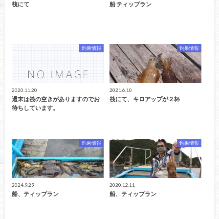
筏にて
船 ティップラン
釣果情報
釣果情報
2020.11.20
2021.6.10
週末は筏の空きがありますのでお
筏にて、キロアップが２杯
待ちしています。
釣果情報
釣果情報
2024.9.29
2020.12.11
船、ティップラン
船、ティップラン