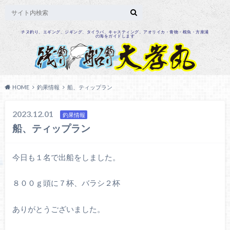
チヌ釣り、エギング、ジギング、タイラバ、キャスティング、アオリイカ・青物・根魚・方座浦
の海をガイドします
HOME
釣果情報
船、ティップラン
2023.12.01
釣果情報
船、ティップラン
今日も１名で出船をしました。
８００ｇ頭に７杯、バラシ２杯
ありがとうございました。