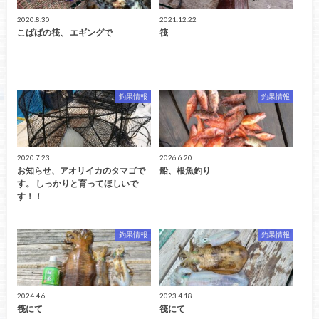
2020.8.30
2021.12.22
こばばの筏、 エギングで
筏
釣果情報
釣果情報
2020.7.23
2026.6.20
お知らせ、アオリイカのタマゴで
船、根魚釣り
す。 しっかりと育ってほしいで
す！！
釣果情報
釣果情報
2024.4.6
2023.4.18
筏にて
筏にて