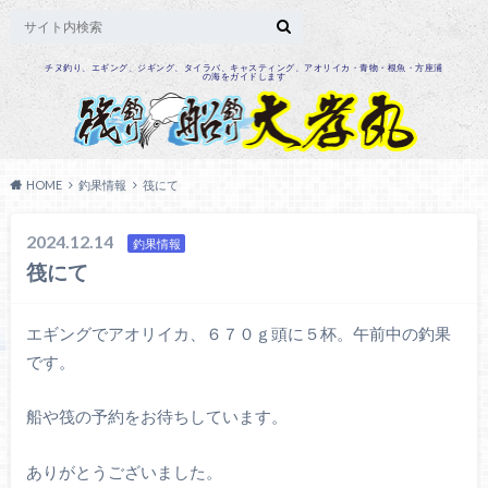
チヌ釣り、エギング、ジギング、タイラバ、キャスティング、アオリイカ・青物・根魚・方座浦
の海をガイドします
HOME
釣果情報
筏にて
2024.12.14
釣果情報
筏にて
エギングでアオリイカ、６７０ｇ頭に５杯。午前中の釣果
です。
船や筏の予約をお待ちしています。
ありがとうございました。