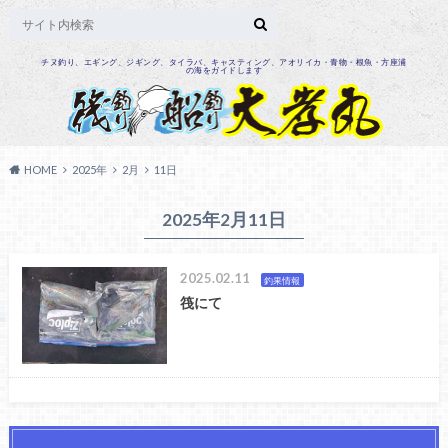
チヌ釣り、エギング、ジギング、タイラバ、キャスティング、アオリイカ・青物・根魚・方座浦
の海をガイドします
HOME
2025年
2月
11日
2025年2月11日
2025.02.11
釣果情報
筏にて