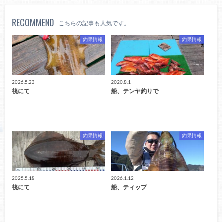
RECOMMEND
こちらの記事も人気です。
釣果情報
釣果情報
2026.5.23
2020.8.1
筏にて
船、テンヤ釣りで
釣果情報
釣果情報
2025.5.18
2026.1.12
筏にて
船、ティップ