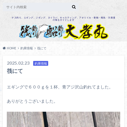
チヌ釣り、エギング、ジギング、タイラバ、キャスティング、アオリイカ・青物・根魚・方座浦
の海をガイドします
HOME
釣果情報
筏にて
2025.02.23
釣果情報
筏にて
エギングで６００ｇを１杯、青アジ沢山釣れてました。
ありがとうございました。