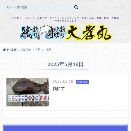
チヌ釣り、エギング、ジギング、タイラバ、キャスティング、アオリイカ・青物・根魚・方座浦
の海をガイドします
HOME
2025年
5月
18日
2025年5月18日
2025.05.18
釣果情報
筏にて