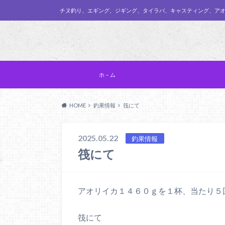
チヌ釣り、エギング、ジギング、タイラバ、キャスティング、ア
ホ－ム
HOME
釣果情報
筏にて
2025.05.22
釣果情報
筏にて
アオリイカ１４６０ｇを１杯、当たり５
筏にて