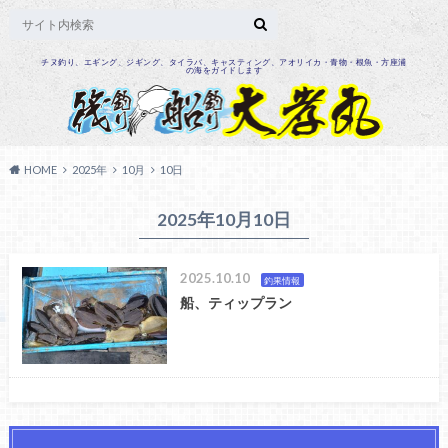
チヌ釣り、エギング、ジギング、タイラバ、キャスティング、アオリイカ・青物・根魚・方座浦
の海をガイドします
HOME
2025年
10月
10日
2025年10月10日
2025.10.10
釣果情報
船、ティップラン