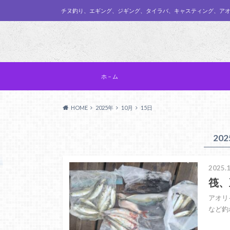
チヌ釣り、エギング、ジギング、タイラバ、キャスティング、ア
ホ－ム
HOME
2025年
10月
15日
20
2025.1
筏、
アオリ
など釣