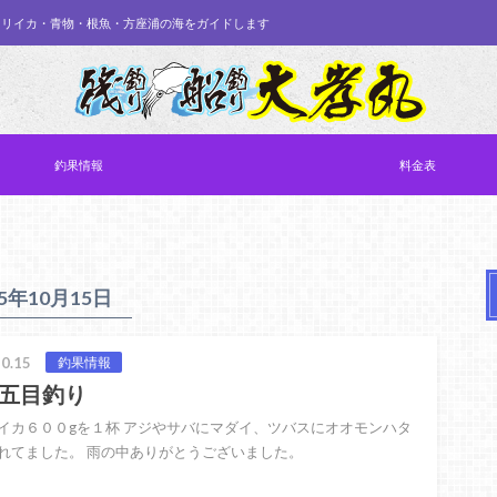
オリイカ・青物・根魚・方座浦の海をガイドします
釣果情報
料金表
25年10月15日
0.15
釣果情報
五目釣り
イカ６００gを１杯 アジやサバにマダイ、ツバスにオオモンハタ
れてました。 雨の中ありがとうございました。