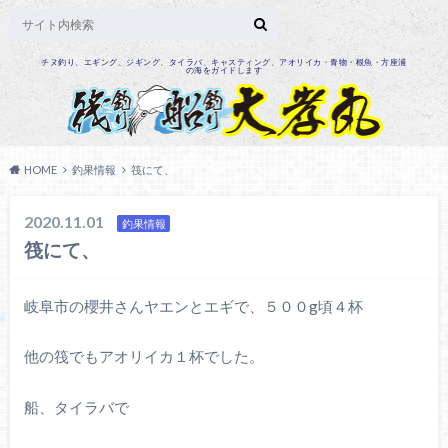
チヌ釣り、エギング、ジギング、タイラバ、キャスティング、アオリイカ・青物・根魚・方座浦
の海をガイドします
HOME
釣果情報
筏にて、
2020.11.01
釣果情報
筏にて、
岐阜市の櫻井さんヤエンとエギで、５００g頃４杯
他の筏でもアオリイカ１杯でした。
船、タイラバで